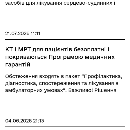
засобів для лікування серцево-судинних і
цереброваскулярних захворювань! 173 з них
відпускаються безоплатно, ще 87 – з
частковою доплатою. Йдеться пр ...
21.07.2026 11:11
КТ і МРТ для пацієнтів безоплатні і
покриваються Програмою медичних
гарантій
Обстеження входять в пакет “Профілактика,
діагностика, спостереження та лікування в
амбулаторних умовах”. Важливо! Рішення
про направлення на обстеження для
встановлення або підтвердження діагнозу
приймає лікар. Направлення створює той
ліка ...
04.06.2026 21:13