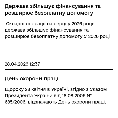
Держава збільшує фінансування та
розширює безоплатну допомогу
Складні операції на серці у 2026 році:
держава збільшує фінансування та
розширює безоплатну допомогу У 2026 році
напрям «Здорове серце» визначено одним із
пріоритетів Програми медичних гарантій. На
кардіохірургічну допомогу передбачен ...
28.04.2026 12:37
День охорони праці
Щороку 28 квітня в Україні, згідно з Указом
Президента України від 18.08.2006 №
685/2006, відзначають День охорони праці.
Його мета – привернути увагу суспільства,
органів державної влади та суб’єктів