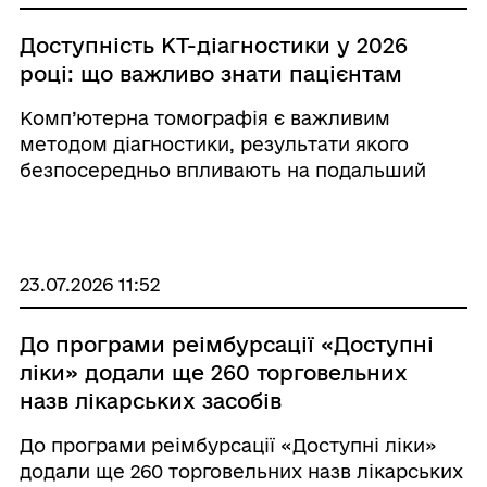
Доступність КТ-діагностики у 2026
році: що важливо знати пацієнтам
Комп’ютерна томографія є важливим
методом діагностики, результати якого
безпосередньо впливають на подальший
план лікування пацієнта. У 2026 році тарифи
Національної служби здоров’я України на
комп’ютерну томографію зросли більш ніж у
...
23.07.2026 11:52
До програми реімбурсації «Доступні
ліки» додали ще 260 торговельних
назв лікарських засобів
До програми реімбурсації «Доступні ліки»
додали ще 260 торговельних назв лікарських