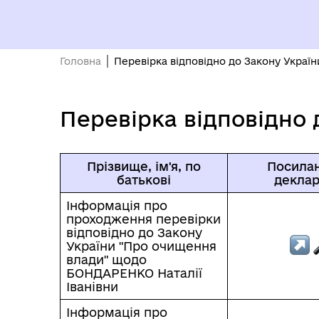
ПРОЗОРІСТЬ ТА ПІДЗВІТНІСТЬ
До 
Головна
Перевірка відповідно до Закону Украї
Перевірка відповідно
Прізвище, ім'я, по
Посилан
батькові
деклар
РО
ОЧИЩЕННЯ ВЛАДИ
ГР
Інформація про
ВІ
проходження перевірки
відповідно до Закону
України "Про очищення
влади" щодо
БОНДАРЕНКО Наталії
Іванівни
Інформація про