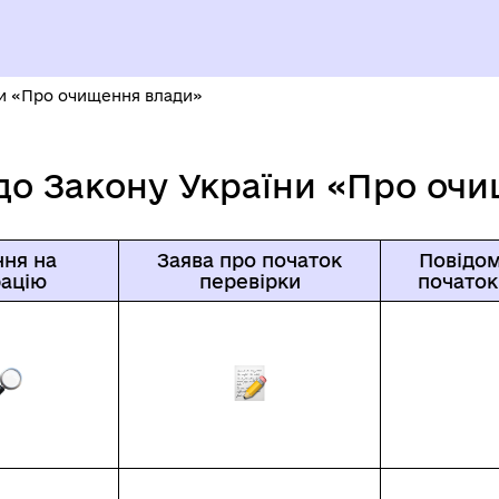
уваги ВПО
ЄВРОІНТЕГРАЦІЯ
ни «Про очищення влади»
 до Закону України «Про оч
ня на
Заява про початок
Повідо
ацію
перевірки
початок
БОЧА ГРУПА З
ОМАДСЬКОЇ БЕЗПЕКИ ТА
БЕЗБАР`ЄРНІСТЬ
ДНОВЛЕННЯ