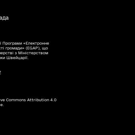
ада
ї Програми «Електронне
сті громади» (EGAP), що
нерстві з Міністерством
мки Швейцарії.
?
ive Commons Attribution 4.0
е.