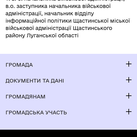
в.о. заступника начальника військової
адміністрації, начальник відділу
інформаційної політики Щастинської міської
військової адміністрації Щастинського
району Луганської області
ГРОМАДА
Контакти та звернення
ДОКУМЕНТИ ТА ДАНІ
Т. в. о. начальника військової адміністрації
Публічна інформація
Виконком
ГРОМАДЯНАМ
Фінанси
Паспорт громади
Кабінет мешканця
Документи (НПА)
ГРОМАДСЬКА УЧАСТЬ
ПУЛЬС
Вакансії
Регуляторна діяльність
Електронні петиції
Послуги
Містобудівна документація
Громадський бюджет