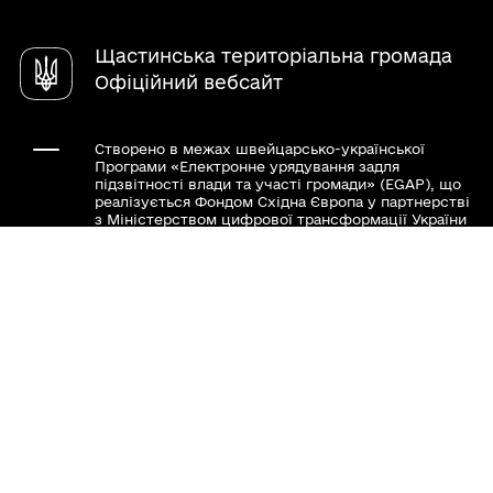
Чат-бот «СВОЇ»
Молодіжна рада
Довідник закладів
Щастинська територіальна громада
Органи самоорганізації
Офіційний вебсайт
Створено в межах швейцарсько-української
Програми «Електронне урядування задля
підзвітності влади та участі громади» (EGAP), що
реалізується Фондом Східна Європа у партнерстві
з Міністерством цифрової трансформації України
за підтримки Швейцарії.
Хочете такий сайт з чат-ботом для громади?
Весь контент доступний за ліцензією Creative
Commons Attribution 4.0 International license,
якщо не зазначено інше.
Слідкуй за нами тут: