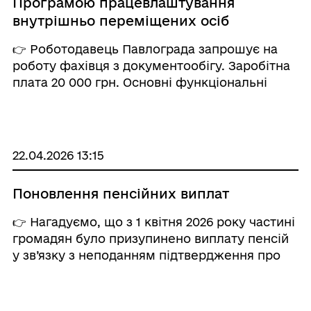
Програмою працевлаштування
внутрішньо переміщених осіб
👉 Роботодавець Павлограда запрошує на
роботу фахівця з документообігу. Заробітна
плата 20 000 грн. Основні функціональні
обов’язки: забезпечення повного циклу
роботи з документами: реєстрація вхідної/
вихідної кореспонденції, обробка наказів,
архів ...
22.04.2026 13:15
Поновлення пенсійних виплат
👉 Нагадуємо, що з 1 квітня 2026 року частині
громадян було призупинено виплату пенсій
у зв’язку з неподанням підтвердження про
неодержання пенсії від органів пенсійного
забезпечення російської федерації. 🔹
Відповідно до законодавства, громадяни ...