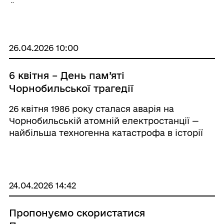
Його мета – привернути увагу суспільства,
органів державної влади та суб’єктів
господарювання до питань охорони праці, за
...
26.04.2026 10:00
6 квітня – День пам’яті
Чорнобильської трагедії
26 квітня 1986 року сталася аварія на
Чорнобильській атомній електростанції —
найбільша техногенна катастрофа в історії
людства. Під час проведення експерименту
на четвертому енергоблоці сталися вибухи,
які повністю зруйнували реактор. Унаслідок
цьо ...
24.04.2026 14:42
Пропонуємо скористатися