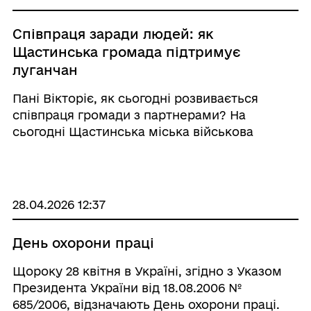
Співпраця заради людей: як
Щастинська громада підтримує
луганчан
Пані Вікторіє, як сьогодні розвивається
співпраця громади з партнерами? На
сьогодні Щастинська міська військова
адміністрація має 23 меморандуми про
співпрацю. З них 7 — з військовими
адміністраціями Луганської області та 8 — з
благодійними ...
28.04.2026 12:37
День охорони праці
Щороку 28 квітня в Україні, згідно з Указом
Президента України від 18.08.2006 №
685/2006, відзначають День охорони праці.