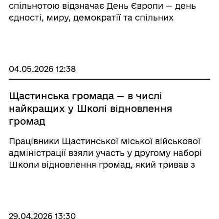
спільнотою відзначає День Європи — день
єдності, миру, демократії та спільних
цінностей. Сьогодні Україна не лише
географічно є частиною Європи — ми щодня
доводимо це своєю стійкістю, прагненням до
сво ...
04.05.2026 12:38
Щастинська громада — в числі
найкращих у Школі відновлення
громад
Працівники Щастинської міської військової
адміністрації взяли участь у другому наборі
Школи відновлення громад, який тривав з
жовтня 2025 року по квітень 2026 року До
начання долучилися: в.о. начальника
Щастинської міської військової адміністрації
Вікт ...
29.04.2026 13:30