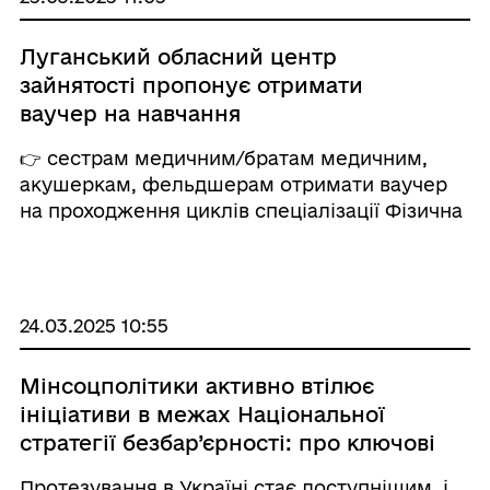
Луганський обласний центр
зайнятості пропонує отримати
ваучер на навчання
👉 сестрам медичним/братам медичним,
акушеркам, фельдшерам отримати ваучер
на проходження циклів спеціалізації Фізична
та реабілітаційна медицина(Сестра медична/
брат медичний з реабілітації), Функціональна
діагностика (Сестра медична/брат медичний
з функ ...
24.03.2025 10:55
Мінсоцполітики активно втілює
ініціативи в межах Національної
стратегії безбар’єрності: про ключові
в сфері підтримки людей з
Протезування в Україні стає доступнішим, і