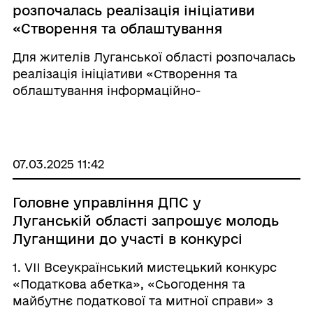
розпочалась реалізація ініціативи
«Створення та облаштування
інформаційно-консультативного
Для жителів Луганської області розпочалась
центру "Батьківське щастя"
реалізація ініціативи «Створення та
облаштування інформаційно-
консультативного центру "Батьківське
щастя" на базі ЗДО № 353 м.Харкова, який
спрямований на надання психосоціальної,
логопедичної та ...
07.03.2025 11:42
Головне управління ДПС у
Луганській області запрошує молодь
Луганщини до участі в конкурсі
«Податківець майбутнього»!
1. VII Всеукраїнський мистецький конкурс
«Податкова абетка», «Сьогодення та
майбутнє податкової та митної справи» з