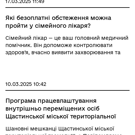
17.03.2025 11:49
Які безоплатні обстеження можна
пройти у сімейного лікаря?
Сімейний лікар — це ваш головний медичний
помічник. Він допоможе контролювати
здоров’я, вчасно виявити захворювання та
запобігти серйозним проблемам.
Підписавши декларацію з лікарем, ви
отримуєте право на безоплатні медичні
послуги. Які пос ...
10.03.2025 10:42
Програма працевлаштування
внутрішньо переміщених осіб
Щастинської міської територіальної
громади на 2025-2026 роки
Шановні мешканці Щастинської міської