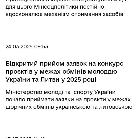
інвалідністю
для цього Мінсоцполітики постійно
вдосконалює механізм отримання засобів
реабілітації. Подати заяву про таку потребу
можна онлайн — на початку 2025-го сервіс
доступний на soc.gov.ua. Зараз ним м ...
24.03.2025 09:53
Відкритий прийом заявок на конкурс
проєктів у межах обмінів молоддю
України та Литви у 2025 році
Міністерство молоді та спорту України
почало приймати заявки на проєкти у межах
щорічних обмінів українською та литовською
молоддю. Взяти участь можуть
неприбуткові організації, які працюють з
молоддю, зокрема інститути громадянського
суспі ...