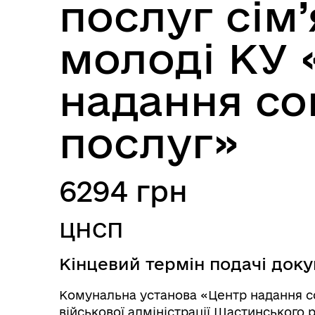
послуг сім’
молоді КУ 
надання со
послуг»
6294 грн
ЦНСП
Кінцевий термін подачі докум
Комунальна установа «Центр надання со
військової адміністрації Щастинського 