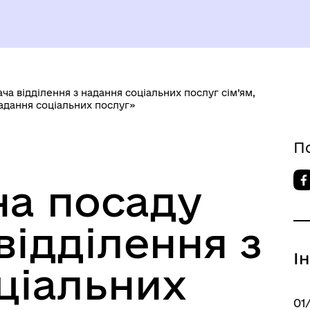
ча відділення з надання соціальних послуг сім’ям,
надання соціальних послуг»
БОЧА ГРУПА З
ОМАДСЬКОЇ БЕЗПЕКИ ТА
БЕЗБАР`ЄРНІСТЬ
П
ДНОВЛЕННЯ
на посаду
відділення з
І
ціальних
ЗАПОБІГАННЯ ТА ВИЯВЛЕ
КОРУПЦІЇ
01