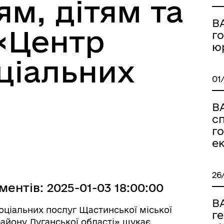
ям, дітям та
В
«Центр
го
ю
ціальних
01
В
сп
го
ек
26
ентів: 2025-01-03 18:00:00
В
ціальних послуг Щастинської міської
г
району Луганської області» шукає