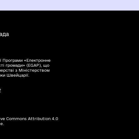
ада
ї Програми «Електронне
сті громади» (EGAP), що
нерстві з Міністерством
мки Швейцарії.
?
ive Commons Attribution 4.0
е.