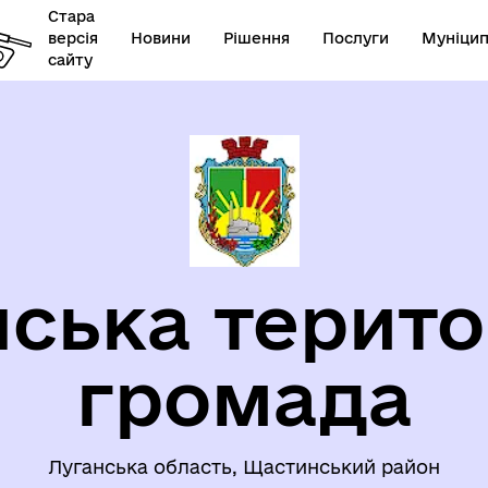
Стара
версія
Новини
Рішення
Послуги
Муніцип
сайту
ЦІАЛЬНИЙ ЗАХИСТ
ЗАПОБІГАННЯ ТА ПРОТИДІ
СЕЛЕННЯ
НАСИЛЬСТВУ
ська терито
громада
уваги ВПО
ЄВРОІНТЕГРАЦІЯ
Луганська область, Щастинський район