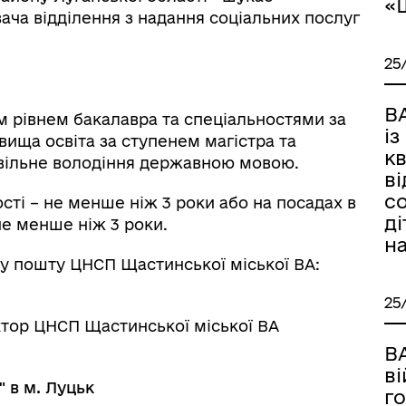
«
ача відділення з надання соціальних послуг
25
В
м рівнем бакалавра та спеціальностями за
із
вища освіта за ступенем магістра та
кв
; вільне володіння державною мовою.
ві
со
ості – не менше ніж 3 роки або на посадах в
ді
не менше ніж 3 роки.
н
 пошту ЦНСП Щастинської міської ВА:
25
ктор ЦНСП Щастинської міської ВА
В
ві
 в м. Луцьк
го