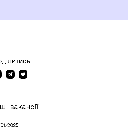
оділитись
нші вакансії
ННЯ
/01/2025