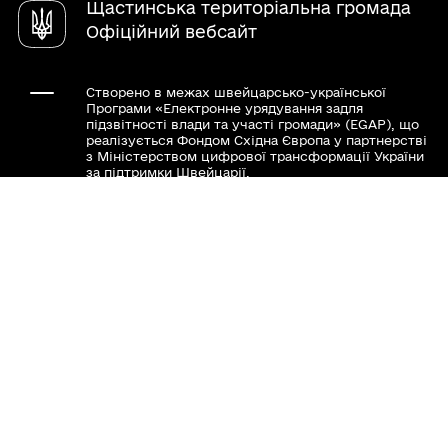
Щастинська територіальна громада
Органи самоорганізації
Офіційний вебсайт
Створено в межах швейцарсько-української
Програми «Електронне урядування задля
підзвітності влади та участі громади» (EGAP), що
реалізується Фондом Східна Європа у партнерстві
з Міністерством цифрової трансформації України
за підтримки Швейцарії.
Хочете такий сайт з чат-ботом для громади?
Весь контент доступний за ліцензією Creative
Commons Attribution 4.0 International license,
якщо не зазначено інше.
Слідкуй за нами тут: