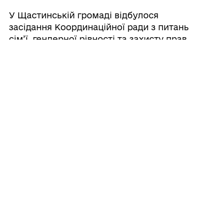
У Щастинській громаді відбулося
засідання Координаційної ради з питань
сім’ї, гендерної рівності та захисту прав
людини
13/02/2026
Результати моніторингу Плану дій РБ
ООН 1325 у Луганській області за 2025 рік
26/01/2026
Торгівля людьми — небезпека, про яку
важливо знати