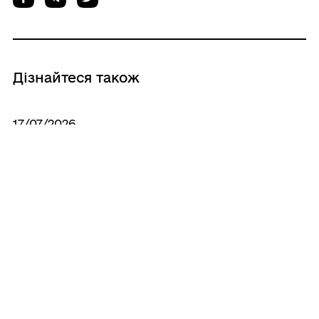
Дізнайтеся також
17/07/2026
Другий етап регіонального експрес-
навчання, присвячений просторовому
плануванню та енергетичній стійкості
16/07/2026
16 липня — 36 років Декларації про
державний суверенітет України