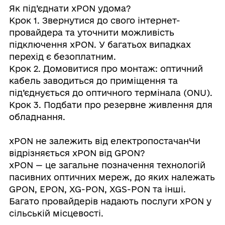
Як під’єднати xPON удома?
Крок 1. Звернутися до свого інтернет-
провайдера та уточнити можливість
підключення xPON. У багатьох випадках
перехід є безоплатним.
Крок 2. Домовитися про монтаж: оптичний
кабель заводиться до приміщення та
під’єднується до оптичного термінала (ONU).
Крок 3. Подбати про резервне живлення для
обладнання.
xPON не залежить від електропостачанЧи
відрізняється xPON від GPON?
xPON — це загальне позначення технологій
пасивних оптичних мереж, до яких належать
GPON, EPON, XG-PON, XGS-PON та інші.
Багато провайдерів надають послуги xPON у
сільській місцевості.