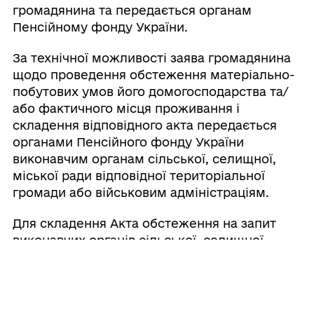
громадянина та передається органам
Пенсійному фонду України.
За технічної можливості заява громадянина
щодо проведення обстеження матеріально-
побутових умов його домогосподарства та/
або фактичного місця проживання і
складення відповідного акта передається
органами Пенсійного фонду України
виконавчим органам сільської, селищної,
міської ради відповідної територіальної
громади або військовим адміністраціям.
Для складення Акта обстеження на запит
виконавчих органів сільської, селищної,
міської ради відповідної територіальної
громади або військових адміністрацій
органами Пенсійного фонду України у
п’ятиденний строк з дня його отримання