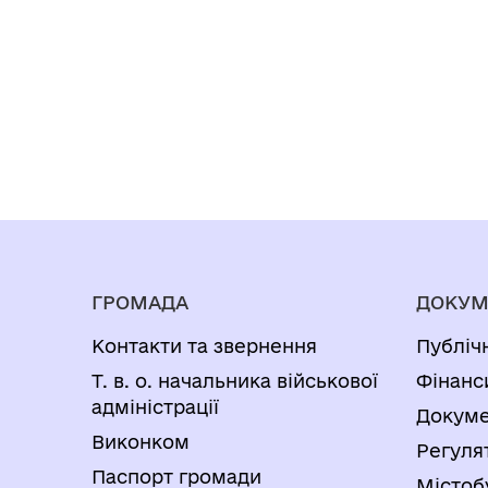
ГРОМАДА
ДОКУМ
Контакти та звернення
Публіч
Т. в. о. начальника військової
Фінанс
адміністрації
Докуме
Виконком
Регуля
Паспорт громади
Містоб