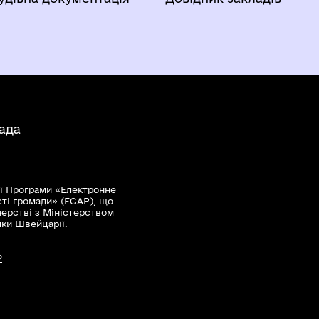
ада
ї Програми «Електронне
сті громади» (EGAP), що
нерстві з Міністерством
мки Швейцарії.
?