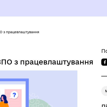
О з працевлаштування
БОЧА ГРУПА З
П
ОМАДСЬКОЇ БЕЗПЕКИ ТА
БЕЗБАР`ЄРНІСТЬ
ДНОВЛЕННЯ
ВПО з працевлаштування
ЗАПОБІГАННЯ ТА ВИЯВЛЕ
Д
КОРУПЦІЇ