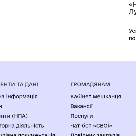
«Н
Лу
Ус
по
ЕНТИ ТА ДАНІ
ГРОМАДЯНАМ
на інформація
Кабінет мешканця
и
Вакансії
нти (НПА)
Послуги
торна діяльність
Чат-бот «СВОЇ»
удівна документація
Довідник закладів