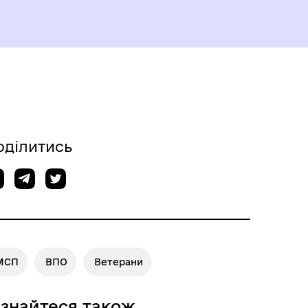
оділитись
МСП
ВПО
Ветерани
ННЯ
ізнайтеся також