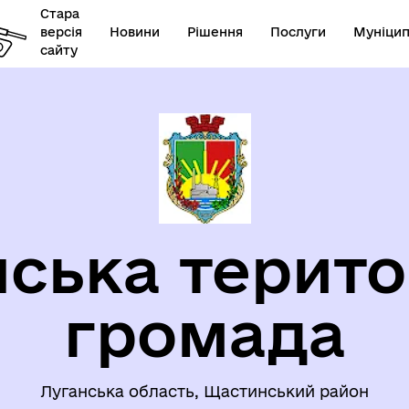
Стара
версія
Новини
Рішення
Послуги
Муніцип
сайту
ЦІАЛЬНИЙ ЗАХИСТ
ЗАПОБІГАННЯ ТА ПРОТИДІ
СЕЛЕННЯ
НАСИЛЬСТВУ
ська терито
громада
Луганська область, Щастинський район
уваги ВПО
ЄВРОІНТЕГРАЦІЯ