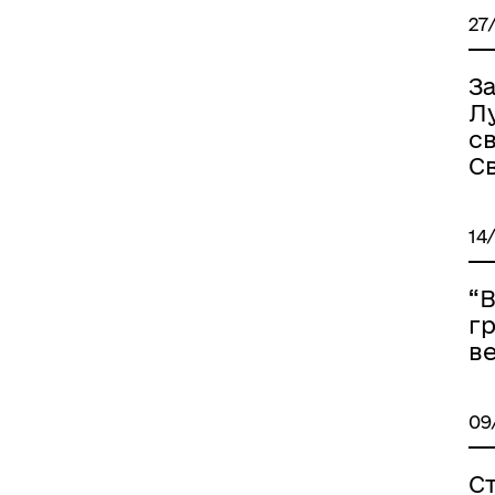
27
З
Л
с
С
14
“В
гр
ве
09
С