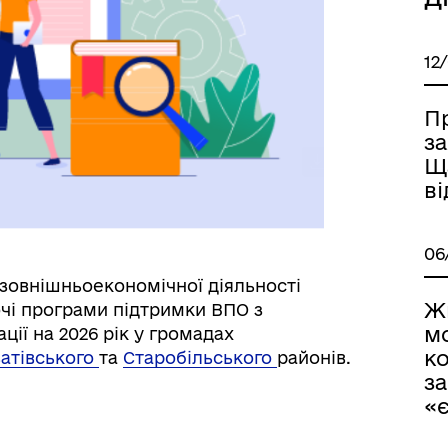
12
П
за
Щ
в
06
зовнішньоекономічної діяльності
Ж
чі програми підтримки ВПО з
м
ії на 2026 рік у громадах
к
атівського
та
Старобільського
районів.
за
«