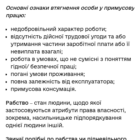
Основні ознаки втягнення особи у примусову
працю:
недобровільний характер роботи;
відсутність дійсної трудової угоди та або
утримання частини заробітної плати або її
невиплата взагалі;
робота в умовах, що не сумісні з поняттям
гідної/ безпечної праці;
погані умови проживання;
повна залежність від експлуататора;
примусова консумація.
Рабство ‒
стан людини, щодо якої
застосовуються атрибути права власності,
зокрема, насильницьке підпорядкування
однієї людини іншій.
Звичаї подібні до рабства чи підневільного