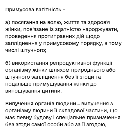
Примусова вагітність
–
а) посягання на волю, життя та здоров’я
жінки, пов’язане із здатністю народжувати,
проведення протиправних дій щодо
запліднення у примусовому порядку, в тому
числі штучного;
б) використання репродуктивної функції
організму жінки шляхом природнього або
штучного запліднення без її згоди та
подальше примушування жінки до
виношування дитини.
Вилучення органів людини ‒
вилучення з
організму людини її складової частини, що
має певну будову і спеціальне призначення
без згоди самої особи або за її згодою,