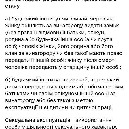
стану
‒
а) будь-який інститут чи звичай, через які
жінку обіцяють за винагороду видати заміж
(без права її відмови) її батьки, опікун,
родина або будь-яка інша особа чи група
осіб; чоловік жінки, його родина або його
клан за винагороду чи без такої мають право
передати її іншій особі; жінку після смерті
чоловіка передають у спадщину іншій особі;
б) будь-який інститут чи звичай, через який
дитина передається одним або обома своїми
батьками чи своїм опікуном іншій особі за
винагороду або без такої з метою
експлуатації цієї дитини чи дитячої праці.
Сексуальна експлуатація ‒
використання
особи у діяльності сексуального характеру