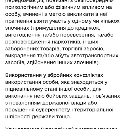
передбачає дії, повʼязані з безпосереднім
психологічним або фізичним впливом на
особу, вчинені з метою викликати в неї
прагнення взяти участь у одному чи кількох
злочинах (примушення до крадіжок,
виготовлення та/або перевезення, та/або
розповсюдження наркотиків, інших
заборонених товарів, торгівлі зброєю,
викрадення та/або збуту автотранспортних
засобів, здійснення інших злочинів).
Використання у збройних конфліктах
‒
використання особи, яка знаходиться у
підневільному стані іншої особи, для
виконання нею бойових завдань, пов’язаних
з поваленням державної влади або
порушення суверенітету і територіальної
цілісності держави тощо.