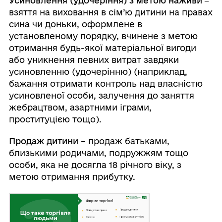
Усиновлення (удочеріння) з метою наживи
‒
взяття на виховання в сім’ю дитини на правах
сина чи доньки, оформлене в
установленому порядку, вчинене з метою
отримання будь-якої матеріальної вигоди
або уникнення певних витрат завдяки
усиновленню (удочерінню) (наприклад,
бажання отримати контроль над власністю
усиновленої особи, залучення до заняття
жебрацтвом, азартними іграми,
проституцією тощо).
Продаж дитини
– продаж батьками,
близькими родичами, подружжям тощо
особи, яка не досягла 18 річного віку, з
метою отримання прибутку.