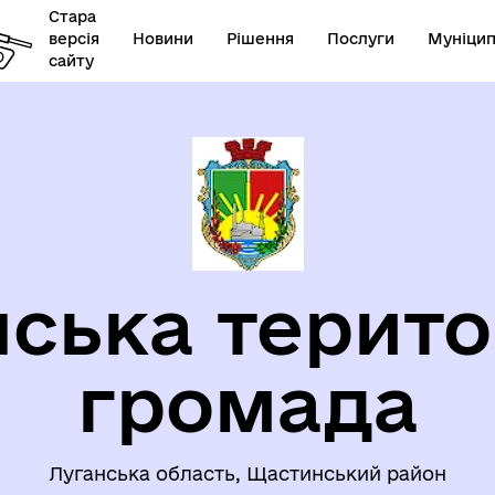
Стара
версія
Новини
Рішення
Послуги
Муніцип
сайту
ЦІАЛЬНИЙ ЗАХИСТ
ЗАПОБІГАННЯ ТА ПРОТИДІ
СЕЛЕННЯ
НАСИЛЬСТВУ
ська терито
уваги ВПО
ЄВРОІНТЕГРАЦІЯ
громада
БОЧА ГРУПА З
Луганська область, Щастинський район
ОМАДСЬКОЇ БЕЗПЕКИ ТА
БЕЗБАР`ЄРНІСТЬ