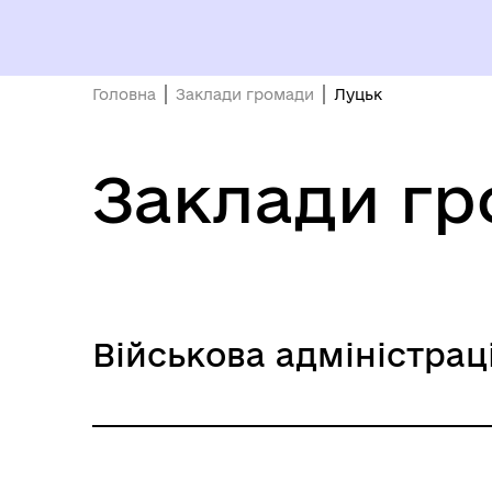
ВІ
Головна
Заклади громади
Луцьк
КОНСУЛЬТАЦІЇ З
ГРОМАДСЬКІСТЮ
Заклади г
Військова адміністрац
Щастинська МВА