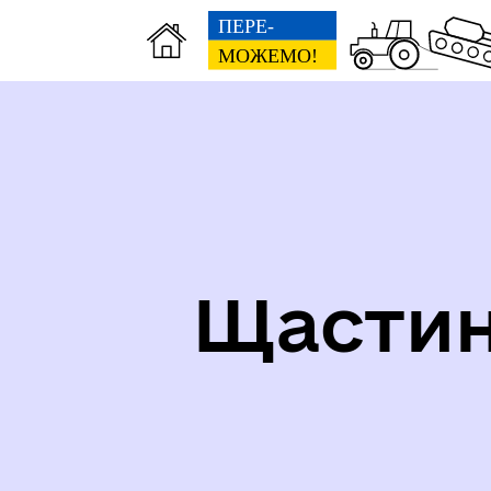
СТРУКТУРА, ШТАТНИЙ
СО
РОЗПИС, ГРАФІК ПРИЙОМУ
НА
Щастин
ПРОЗОРІСТЬ ТА ПІДЗВІТНІСТЬ
До 
РО
ОЧИЩЕННЯ ВЛАДИ
ГР