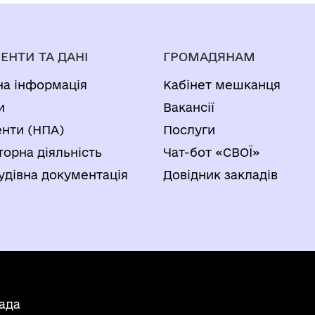
ЕНТИ ТА ДАНІ
ГРОМАДЯНАМ
на інформація
Кабінет мешканця
и
Вакансії
нти (НПА)
Послуги
торна діяльність
Чат-бот «СВОЇ»
удівна документація
Довідник закладів
ада