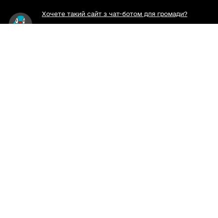
Хочете такий сайт з чат-ботом для громади?
Весь контент доступний за ліцензією Creative
Commons Attribution 4.0 International license,
якщо не зазначено інше.
Слідкуй за нами тут:
Наша громада у смартфоні:
Viber
Telegram