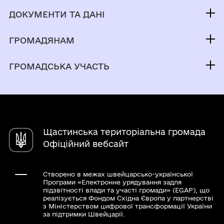
Контакти та звернення
ДОКУМЕНТИ ТА ДАНІ
Т. в. о. начальника військової адміністрації
Публічна інформація
Виконком
ГРОМАДЯНАМ
Фінанси
Паспорт громади
Кабінет мешканця
Документи (НПА)
ГРОМАДСЬКА УЧАСТЬ
ПУЛЬС
Вакансії
Регуляторна діяльність
Електронні петиції
Послуги
Містобудівна документація
Громадський бюджет
Чат-бот «СВОЇ»
Молодіжна рада
Довідник закладів
Щастинська територіальна громада
Органи самоорганізації
Офіційний вебсайт
Створено в межах швейцарсько-української
Програми «Електронне урядування задля
підзвітності влади та участі громади» (EGAP), що
реалізується Фондом Східна Європа у партнерстві
з Міністерством цифрової трансформації України
за підтримки Швейцарії.