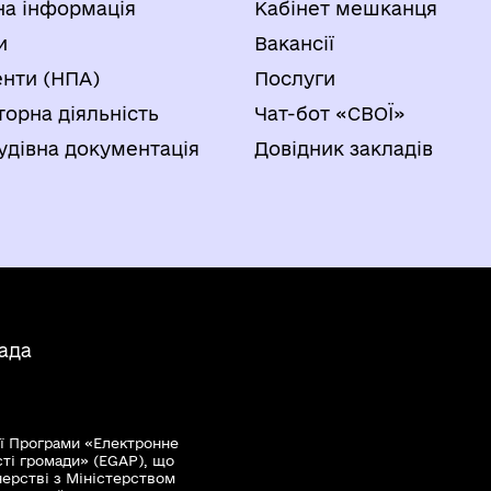
на інформація
Кабінет мешканця
и
Вакансії
нти (НПА)
Послуги
торна діяльність
Чат-бот «СВОЇ»
удівна документація
Довідник закладів
ада
ї Програми «Електронне
сті громади» (EGAP), що
нерстві з Міністерством