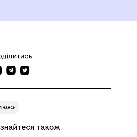
ГЕРОЇ НЕ ВМИРАЮТЬ
оділитись
Фінанси
ізнайтеся також