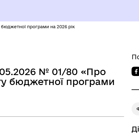
уваги ВПО
ЄВРОІНТЕГРАЦІЯ
бюджетної програми на 2026 рік
П
БОЧА ГРУПА З
05.2026 № 01/80 «Про
ОМАДСЬКОЇ БЕЗПЕКИ ТА
БЕЗБАР`ЄРНІСТЬ
ту бюджетної програми
ДНОВЛЕННЯ
Д