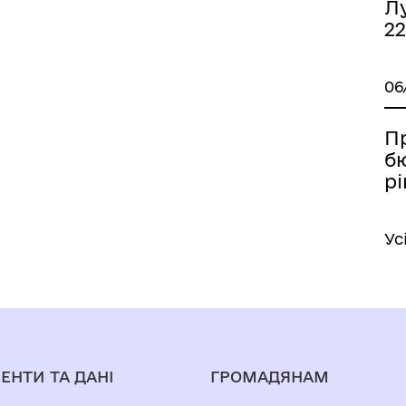
Лу
22
06
П
б
рі
Ус
ЕНТИ ТА ДАНІ
ГРОМАДЯНАМ