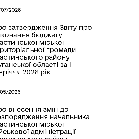
ННЯ
/07/2026
ро затвердження Звіту про
иконання бюджету
астинської міської
ериторіальної громади
астинського району
ганської області за І
вріччя 2026 рік
/05/2026
ро внесення змін до
озпорядження начальника
астинської міської
йськової адміністрації