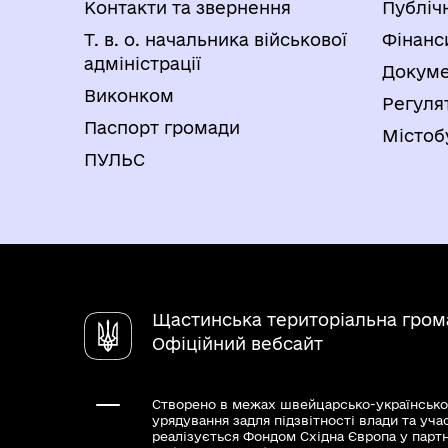
Контакти та звернення
Публіч
Т. в. о. начальника військової
Фінанс
адміністрації
Докуме
Виконком
Регуля
Паспорт громади
Містоб
ПУЛЬС
Щастинська територіальна гром
Офіційний вебсайт
Створено в межах швейцарсько-українсько
урядування задля підзвітності влади та уча
реалізується Фондом Східна Європа у парт