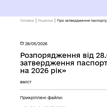
ПРОЗОРІСТЬ ТА ПІДЗВІТНІСТЬ
До 
Головна
Рішення
Про затвердження паспорту 
28/05/2026
РО
Розпорядження від 28.
ОЧИЩЕННЯ ВЛАДИ
ГР
затвердження паспор
ВІ
на 2026 рік»
вміст
Прикріплені файли: