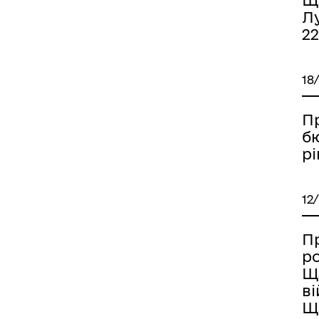
Щ
Лу
22
18
П
б
рі
12
П
р
Щ
ві
Щ