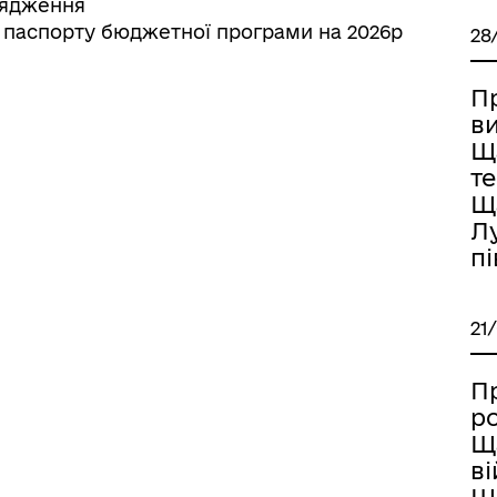
орядження
ЗАПОБІГАННЯ ТА ВИЯВЛЕ
я паспорту бюджетної програми на 2026р
28
КОРУПЦІЇ
П
в
Щ
т
Щ
Лу
пі
21
П
р
Щ
ві