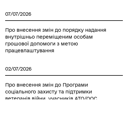
07/07/2026
Про внесення змін до порядку надання
внутрішньо переміщеним особам
грошової допомоги з метою
працевлаштування
02/07/2026
Про внесення змін до Програми
соціального захисту та підтримки
ветеранів війни, учасників АТО/ООС,
військовослужбовців, залучених до
оборони України, а також членів родин
загиблих (померлих) захисників і
захисниць, родин військовополонених