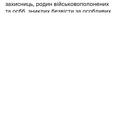
захисниць, родин військовополонених
та осбб, зниклих безвісти за особливих
обставин на 2026 рік та додатків до неї
19/06/2026
Про надання матеріальної допомоги
Щастинською міською військовою
адміністрацією Щастинського району
Луганської області
Усі рішення
ГРОМАДА