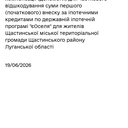
відшкодування суми першого
(початкового) внеску за іпотечними
кредитами по державній іпотечній
програмі "єОселя" для жителів
Щастинської міської територіальної
громади Щастинського району
Луганської області
19/06/2026
Про надання матеріальної допомоги
Щастинською міською військовою
адміністрацією Щастинського району
Луганської області
19/06/2026