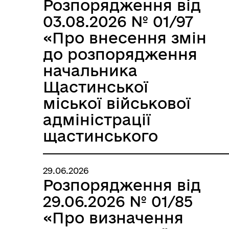
Розпорядження від
03.08.2026 № 01/97
«Про внесення змін
до розпорядження
начальника
Щастинської
міської військової
адміністрації
щастинського
району Луганської
області від
29.06.2026
03.12.2024 № 01/140»
Розпорядження від
29.06.2026 № 01/85
«Про визначення