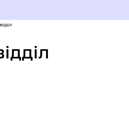
відділ
відділ
уваги ВПО
ЄВРОІНТЕГРАЦІЯ