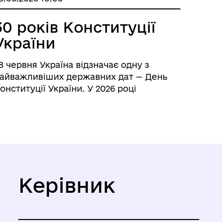
30 років Конституції
України
8 червня Україна відзначає одну з
айважливіших державних дат — День
онституції України. У 2026 році
сновному Закону незалежної України
иповнюється 30 років. Саме 28 червня
996 року Верховна Рада України
хвалила Конституцію, яка закріпила
аса...
Керівник