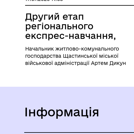
ГРОМАДСЬКІСТЮ
Другий етап
регіонального
експрес-навчання,
присвячений
Начальник житлово-комунального
просто...
господарства Щастинської міської
військової адміністрації Артем Дикун
взяв участь у другому етапі
регіонального експрес-навчання,
присвяченому просторовому
плануванню та енергетичній стійкості.
Захід, що організовано Офісом...
Інформація