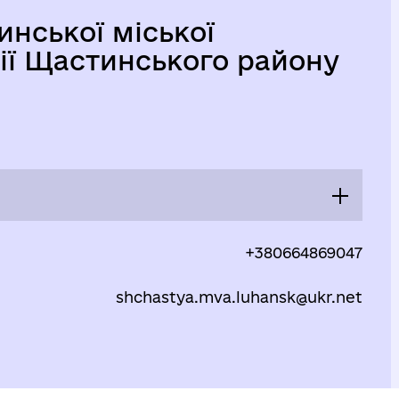
инської міської
ції Щастинського району
09:00 - 18:00
+380664869047
Перерва
shchastya.mva.luhansk@ukr.net
13:00 - 13:45
09:00 - 18:00
Перерва