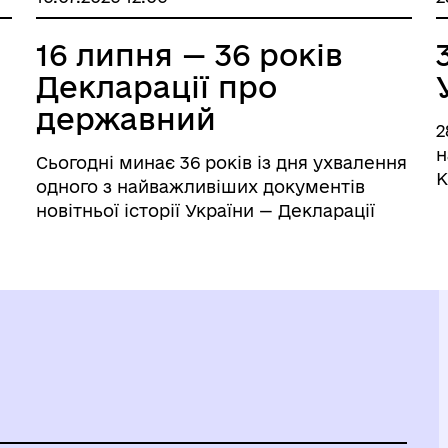
КОРУПЦІЇ
16 липня — 36 років
Декларації про
державний
2
суверенітет Украї...
н
Сьогодні минає 36 років із дня ухвалення
К
одного з найважливіших документів
О
новітньої історії України — Декларації
в
про державний суверенітет України. 16
1
липня 1990 року Верховна Рада УРСР
у
проголосила верховенство,
з
самостійність, пов...