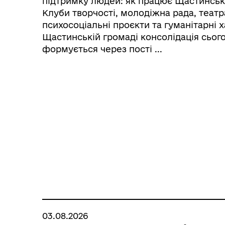
підтримку людей: як працює Щастинськ
Клуби творчості, молодіжна рада, театра
психосоціальні проєкти та гуманітарні х
Щастинській громаді консолідація сьог
формується через пості ...
03.08.2026