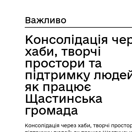
Середа
Важливо
Консолідація че
Четвер
хаби, творчі
простори та
підтримку людей
П`ятниця
як працює
Щастинська
громада
Субота
Неділя
Консолідація через хаби, творчі просто