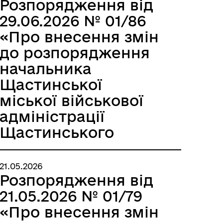
Розпорядження від
29.06.2026 № 01/86
«Про внесення змін
до розпорядження
начальника
Щастинської
міської військової
адміністрації
Щастинського
району Луганської
області від
21.05.2026
18.05.2026 № 01/74»
Розпорядження від
21.05.2026 № 01/79
«Про внесення змін