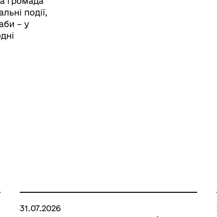
а громада
льні події,
аби – у
одні
31.07.2026