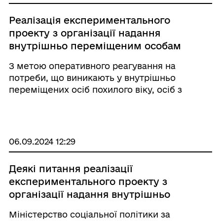
Реалізація експериментального
проекту з організації надання
внутрішньо переміщеним особам
похилого віку, особам з інвалідністю
З метою оперативного реагування на
соціальних послуг стаціонарного
потреби, що виникають у внутрішньо
догляду, підтриманого проживання
переміщених осіб похилого віку, осіб з
за принципом “гроші ходять за
інвалідністю, зокрема в організації надання
людиною"
їм соціальних послуг, Кабінетом Міністрів
України прийнято постанову від 06 серпня
2024 року No 888 ,, ...
06.09.2024 12:29
Деякі питання реалізації
експериментального проекту з
організації надання внутрішньо
переміщеним особам похилого віку,
Міністерство соціальної політики за
особам з інвалідністю соціальних