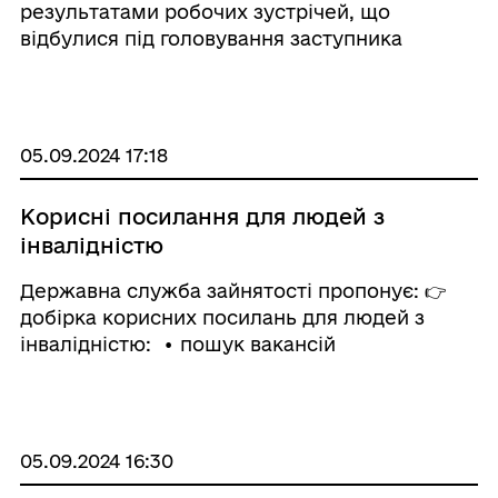
результатами робочих зустрічей, що
послуг стаціонарного догляду,
відбулися під головування заступника
підтриманого проживання за
Міністра Уляни Токарєвої, спільно з
принципом “гроші ходять за
представниками Фонду соціального захисту
людиною”/КМУ від 06.08.2024 №888
осіб з інвалідністю, Національної соціальної
сервісної служби, Державн ...
05.09.2024 17:18
Корисні посилання для людей з
інвалідністю
Державна служба зайнятості пропонує: 👉
добірка корисних посилань для людей з
інвалідністю: • пошук вакансій
- https://is.gd/jrIRaN • платформа з
профорієнтації та розвитку кар’єри
- https://is.gd/CbrFUY& ...
05.09.2024 16:30