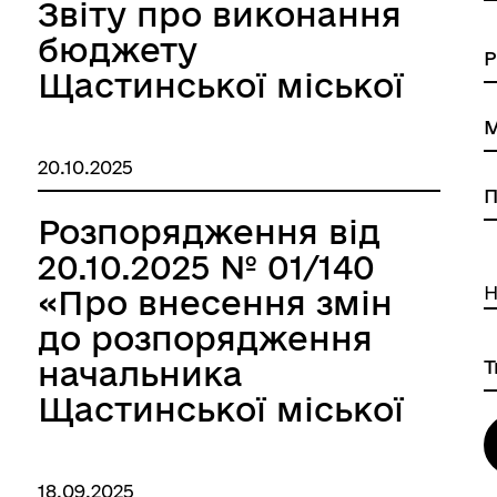
Звіту про виконання
бюджету
Щастинської міської
ЗАПОБІГАННЯ ТА ВИЯВЛЕ
територіальної
КОРУПЦІЇ
громади
20.10.2025
Щастинського
району Луганської
Розпорядження від
області за 9 місяців
20.10.2025 № 01/140
2025 року»
Н
«Про внесення змін
до розпорядження
начальника
Щастинської міської
військової
адміністрації
18.09.2025