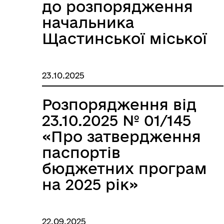
до розпорядження
начальника
Щастинської міської
КОНСУЛЬТАЦІЇ З
військової
ГРОМАДСЬКІСТЮ
адміністрації
23.10.2025
Щастинського
району Луганської
Розпорядження від
області від
23.10.2025 № 01/145
16.12.2024р. №
«Про затвердження
01/159»
паспортів
бюджетних програм
на 2025 рік»
22.09.2025