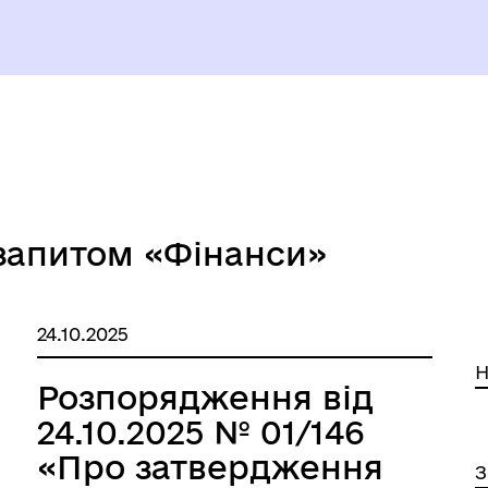
уваги ВПО
ЄВРОІНТЕГРАЦІЯ
 запитом «Фінанси»
БОЧА ГРУПА З
ОМАДСЬКОЇ БЕЗПЕКИ ТА
БЕЗБАР`ЄРНІСТЬ
24.10.2025
ДНОВЛЕННЯ
Н
Розпорядження від
24.10.2025 № 01/146
«Про затвердження
З