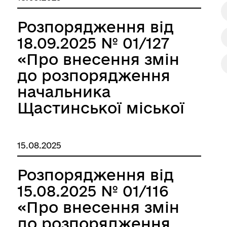
Щастинського
району Луганської
Розпорядження від
області від
18.09.2025 № 01/127
16.12.2024р. №
«Про внесення змін
01/159»
до розпорядження
начальника
Щастинської міської
військової
адміністрації
15.08.2025
Щастинського
району Луганської
Розпорядження від
області від
15.08.2025 № 01/116
16.12.2024р. №
«Про внесення змін
01/159»
до розпорядження