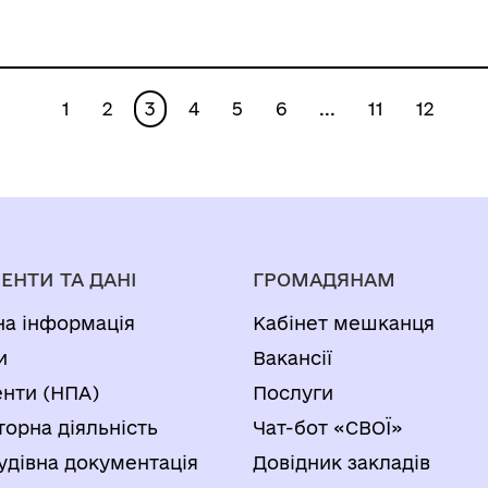
району Луганської
області від
16.12.2024р. №
1
2
3
4
5
6
...
11
12
01/159»
ЕНТИ ТА ДАНІ
ГРОМАДЯНАМ
на інформація
Кабінет мешканця
и
Вакансії
нти (НПА)
Послуги
торна діяльність
Чат-бот «СВОЇ»
удівна документація
Довідник закладів