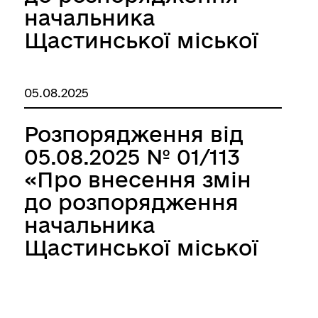
начальника
Щастинської міської
військової
адміністрації
05.08.2025
Щастинського
району Луганської
Розпорядження від
області від 16.12.2024
05.08.2025 № 01/113
№ 01/159»
«Про внесення змін
до розпорядження
начальника
Щастинської міської
військової
адміністрації
Щастинського