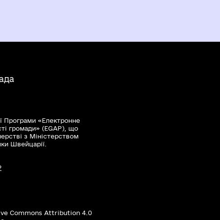
ада
ї Програми «Електронне
сті громади» (EGAP), що
нерстві з Міністерством
мки Швейцарії.
?
ive Commons Attribution 4.0