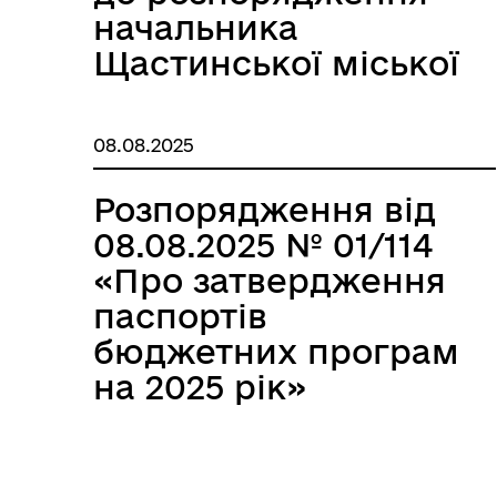
начальника
Щастинської міської
військової
адміністрації
08.08.2025
Щастинського
району Луганської
Розпорядження від
області від
08.08.2025 № 01/114
16.12.2024р. №
«Про затвердження
01/159»
паспортів
бюджетних програм
на 2025 рік»