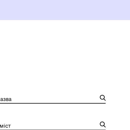
ГЕРОЇ НЕ ВМИРАЮТЬ
азва
міст